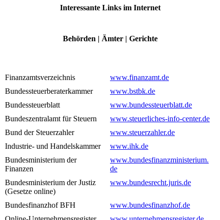
Interessante Links im Internet
Behörden | Ämter | Gerichte
Finanzamtsverzeichnis
www.finanzamt.de
Bundessteuerberaterkammer
www.bstbk.de
Bundessteuerblatt
www.bundessteuerblatt.de
Bundeszentralamt für Steuern
www.steuerliches-info-center.de
Bund der Steuerzahler
www.steuerzahler.de
Industrie- und Handelskammer
www.ihk.de
Bundesministerium der
www.bundesfinanzministerium.
Finanzen
de
Bundesministerium der Justiz
www.bundesrecht.juris.de
(Gesetze online)
Bundesfinanzhof BFH
www.bundesfinanzhof.de
Online-Unternehmensregister
www.unternehmensregister.de